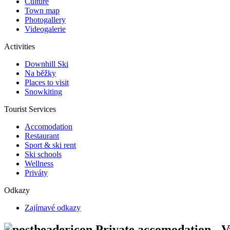
Culture
Town map
Photogallery
Videogalerie
Activities
Downhill Ski
Na běžky
Places to visit
Snowkiting
Tourist Services
Accomodation
Restaurant
Sport & ski rent
Ski schools
Wellness
Priváty
Odkazy
Zajímavé odkazy
Private accomodation - V