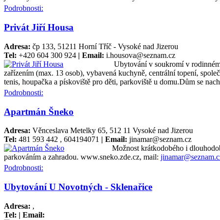
Podrobnosti:
Privát Jiří Housa
Adresa:
čp 133, 51211 Horní Tříč - Vysoké nad Jizerou
Tel:
+420 604 300 924
| Email:
i.housova@seznam.cz
Ubytování v soukromí v rodinném d
zařízením (max. 13 osob), vybavená kuchyně, centrální topení, spole
tenis, houpačka a pískoviště pro děti, parkoviště u domu.Dům se nac
Podrobnosti:
Apartmán Šneko
Adresa:
Věnceslava Metelky 65, 512 11 Vysoké nad Jizerou
Tel:
481 593 442 , 604194071
| Email:
jinamar@seznam.cz
Možnost krátkodobého i dlouhodo
parkováním a zahradou. www.sneko.zde.cz, mail:
jinamar@seznam.c
Podrobnosti:
Ubytování U Novotných - Sklenařice
Adresa:
,
Tel:
| Email: