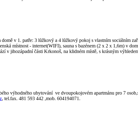
omě v 1. patře: 3 lůžkový a 4 lůžkový pokoj s vlastním sociálním zař
čenská místnost - internet(WIFI), sauna s bazénem (2 x 2 x 1,6m) v do
hází v jihozápadní části Krkonoš, na klidném místě, s krásným výhled
bého výhodného ubytování ve dvoupokojovém apartmánu pro 7 osob,s 
z
, tel.fax. 481 593 442 ,mob. 604194071.