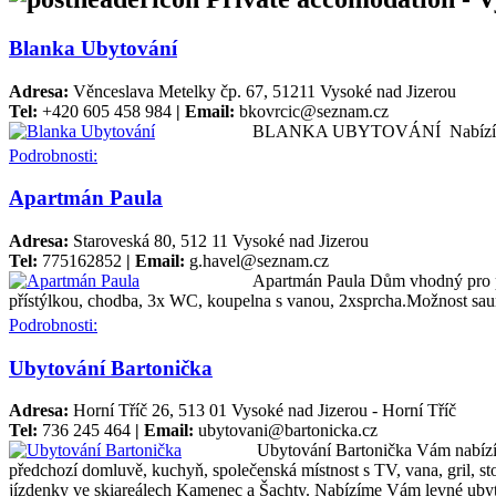
Blanka Ubytování
Adresa:
Věnceslava Metelky čp. 67, 51211 Vysoké nad Jizerou
Tel:
+420 605 458 984
| Email:
bkovrcic@seznam.cz
BLANKA UBYTOVÁNÍ Nabízíme uby
Podrobnosti:
Apartmán Paula
Adresa:
Staroveská 80, 512 11 Vysoké nad Jizerou
Tel:
775162852
| Email:
g.havel@seznam.cz
Apartmán Paula Dům vhodný pro pa
přístýlkou, chodba, 3x WC, koupelna s vanou, 2xsprcha.Možnost sau
Podrobnosti:
Ubytování Bartonička
Adresa:
Horní Tříč 26, 513 01 Vysoké nad Jizerou - Horní Tříč
Tel:
736 245 464
| Email:
ubytovani@bartonicka.cz
Ubytování Bartonička Vám nabízí l
předchozí domluvě, kuchyň, společenská místnost s TV, vana, gril, st
jízdenky ve skiareálech Kamenec a Šachty. Nabízíme Vám levné ubyt