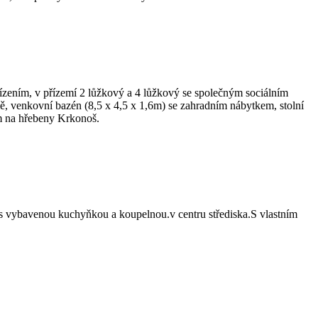
ízením, v přízemí 2 lůžkový a 4 lůžkový se společným sociálním
mě, venkovní bazén (8,5 x 4,5 x 1,6m) se zahradním nábytkem, stolní
em na hřebeny Krkonoš.
vybavenou kuchyňkou a koupelnou.v centru střediska.S vlastním