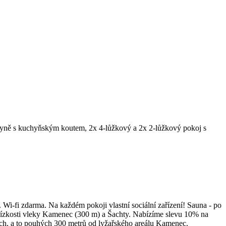
hyně s kuchyňským koutem, 2x 4-lůžkový a 2x 2-lůžkový pokoj s
i-fi zdarma. Na každém pokoji vlastní sociální zařízení! Sauna - po
V blízkosti vleky Kamenec (300 m) a Šachty. Nabízíme slevu 10% na
ch, a to pouhých 300 metrů od lyžařského areálu Kamenec.