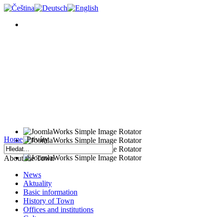
Home
Priváty
About the Town
News
Aktuality
Basic information
History of Town
Offices and institutions