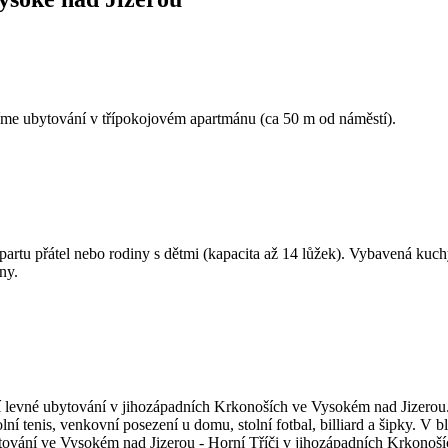
tování v třípokojovém apartmánu (ca 50 m od náměstí).
rtu přátel nebo rodiny s dětmi (kapacita až 14 lůžek). Vybavená kuc
ny.
evné ubytování v jihozápadních Krkonoších ve Vysokém nad Jizerou. W
olní tenis, venkovní posezení u domu, stolní fotbal, billiard a šipky. 
ování ve Vysokém nad Jizerou - Horní Tříči v jihozápadních Krkonoší