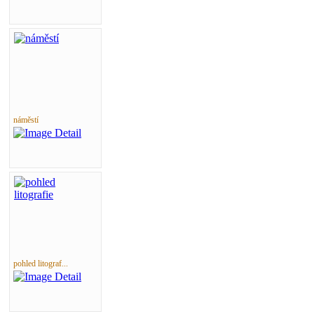
náměstí
pohled litograf...