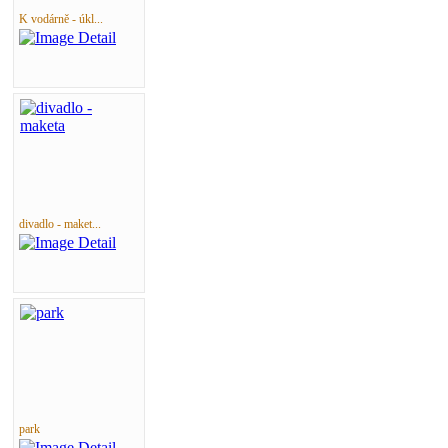
K vodárně - úkl...
divadlo - maket...
park