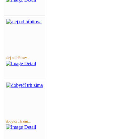
alej od hřbitov...
dobytčí trh zim...