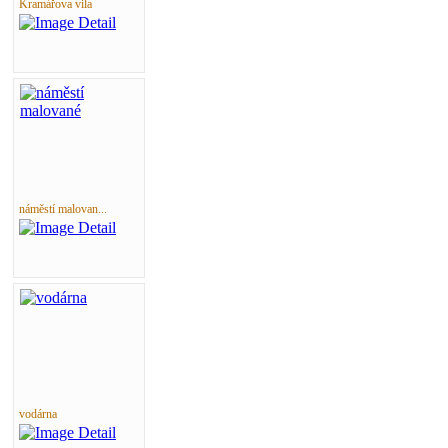
Kramářova vila
náměstí malovan...
vodárna