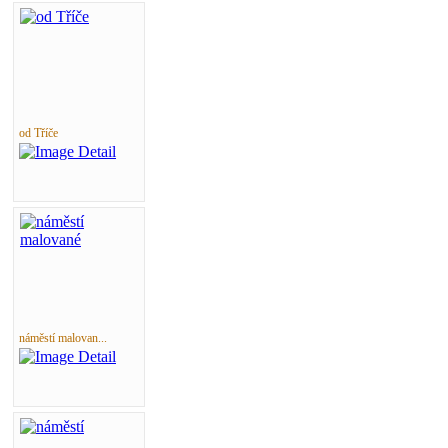
od Tříče
náměstí malovan...