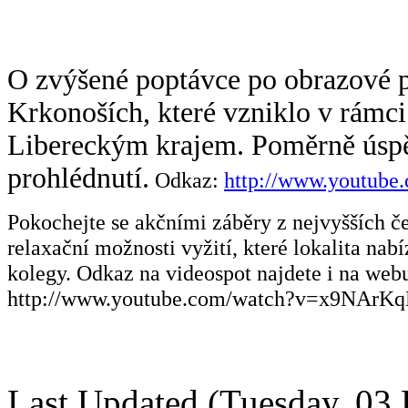
O zvýšené poptávce po obrazové p
Krkonoších,
které vzniklo v rámc
Libereckým krajem.
Poměrně úspě
prohlédnutí.
Odkaz:
http://www.youtub
Pokochejte se akčními záběry z nejvyšších če
relaxační možnosti vyžití, které lokalita nab
kolegy. Odkaz na videospot najdete i na web
http://www.youtube.com/watch?v=x9NArKq
Last Updated (Tuesday, 03