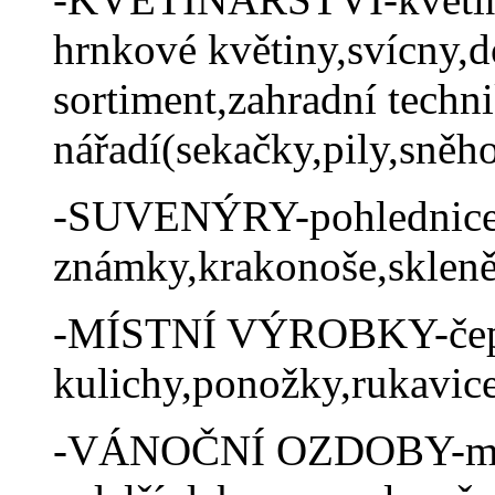
hrnkové květiny,svícny,
sortiment,zahradní techni
nářadí(sekačky,pily,sněho
-SUVENÝRY-pohlednice,t
známky,krakonoše,skleněn
-MÍSTNÍ VÝROBKY-čep
kulichy,ponožky,rukavice,
-VÁNOČNÍ OZDOBY-místn