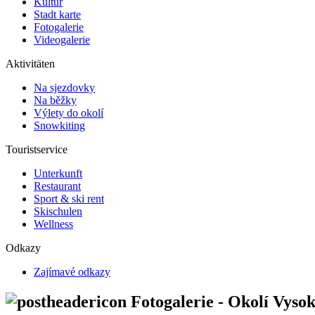
Kultur
Stadt karte
Fotogalerie
Videogalerie
Aktivitäten
Na sjezdovky
Na běžky
Výlety do okolí
Snowkiting
Touristservice
Unterkunft
Restaurant
Sport & ski rent
Skischulen
Wellness
Odkazy
Zajímavé odkazy
Fotogalerie - Okolí Vyso