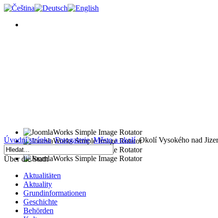
Úvodní stránka
Fotogalerie
Město a okolí
Okolí Vysokého nad Jize
Über die Stadt
Aktualitäten
Aktuality
Grundinformationen
Geschichte
Behörden