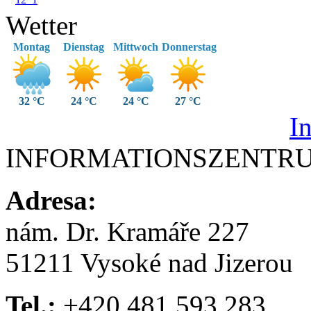
Wetter
Montag
Dienstag
Mittwoch
Donnerstag
32 °C
24 °C
24 °C
27 °C
I
INFORMATIONSZENTR
Adresa:
nám. Dr. Kramáře 227
51211 Vysoké nad Jizerou
Tel.:
+420 481 593 283