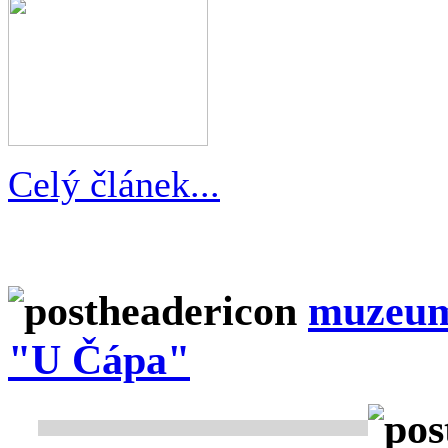
Celý článek...
muzeum
"U Čápa"