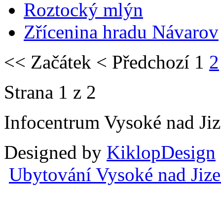
Roztocký mlýn
Zřícenina hradu Návarov
<<
Začátek
<
Předchozí
1
2
Strana 1 z 2
Infocentrum Vysoké nad Ji
Designed by
KiklopDesign
Ubytování Vysoké nad Jiz