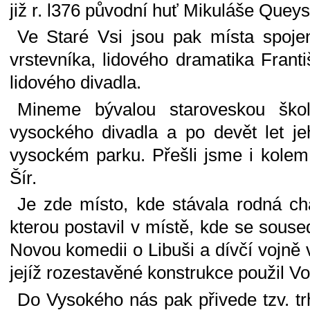
již r. l376 původní huť Mikuláše Quey
Ve Staré Vsi jsou pak místa spoj
vrstevníka, lidového dramatika Fran
lidového divadla.
Mineme bývalou staroveskou školu
vysockého divadla a po devět let je
vysockém parku. Přešli jsme i kolem s
Šír.
Je zde místo, kde stávala rodná ch
kterou postavil v místě, kde se souse
Novou komedii o Libuši a dívčí vojně
jejíž rozestavěné konstrukce použil Vo
Do Vysokého nás pak přivede tzv. tr