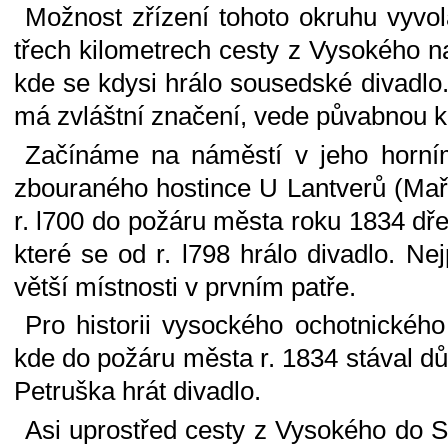
Možnost zřízení tohoto okruhu vyvol
třech kilometrech cesty z Vysokého n
kde se kdysi hrálo sousedské divadlo.
má zvláštní značení, vede půvabnou kra
Začínáme na náměstí v jeho horním
zbouraného hostince U Lantverů (Mařat
r. l700 do požáru města roku 1834 dř
které se od r. l798 hrálo divadlo. N
větší místnosti v prvním patře.
Pro historii vysockého ochotnického
kde do požáru města r. 1834 stával dů
Petruška hrát divadlo.
Asi uprostřed cesty z Vysokého do S