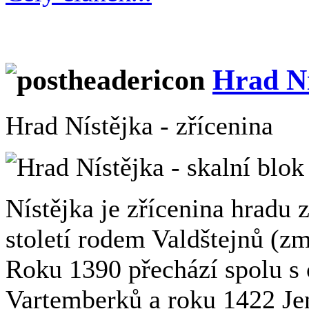
Hrad Ní
Hrad Nístějka - zřícenina
Nístějka je zřícenina hradu 
století rodem Valdštejnů (z
Roku 1390 přechází spolu s
Vartemberků a roku 1422 Jen