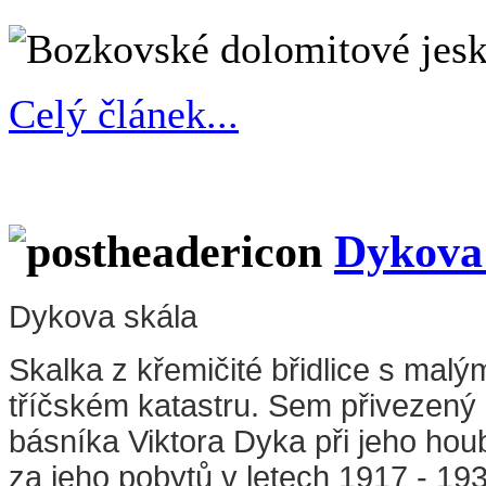
Celý článek...
Dykova
Dykova skála
Skalka z křemičité břidlice s mal
tříčském katastru. Sem přivezený
básníka Viktora Dyka při jeho ho
za jeho pobytů v letech 1917 - 1