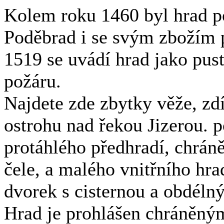
Kolem roku 1460 byl hrad p
Poděbrad i se svým zbožím 
1519 se uvádí hrad jako pu
požáru.
Najdete zde zbytky věže, z
ostrohu nad řekou Jizerou. p
protáhlého předhradí, chrán
čele, a malého vnitřního hra
dvorek s cisternou a obdélný
Hrad je prohlášen chráněný