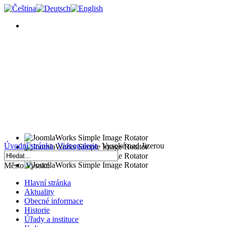
Úvodní stránka
Videogalerie
Vysoké nad Jizerou
Město Vysoké
Hlavní stránka
Aktuality
Obecné informace
Historie
Úřady a instituce