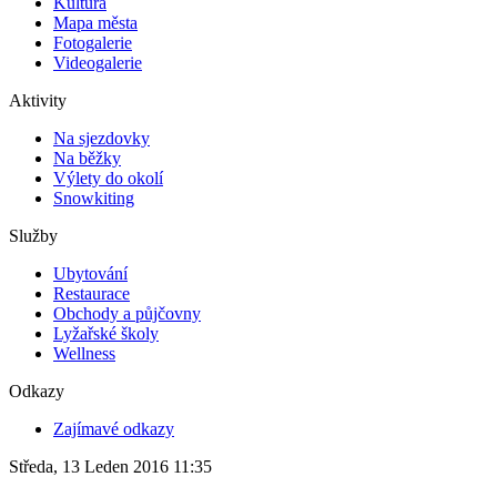
Kultura
Mapa města
Fotogalerie
Videogalerie
Aktivity
Na sjezdovky
Na běžky
Výlety do okolí
Snowkiting
Služby
Ubytování
Restaurace
Obchody a půjčovny
Lyžařské školy
Wellness
Odkazy
Zajímavé odkazy
Středa, 13 Leden 2016 11:35