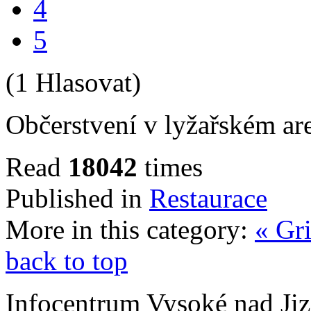
4
5
(1 Hlasovat)
Občerstvení v lyžařském ar
Read
18042
times
Published in
Restaurace
More in this category:
« Gri
back to top
Infocentrum Vysoké nad Ji