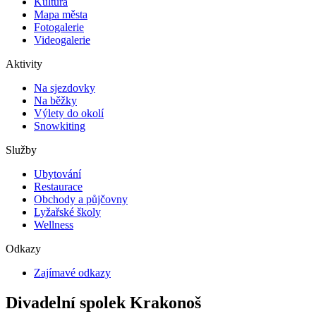
Kultura
Mapa města
Fotogalerie
Videogalerie
Aktivity
Na sjezdovky
Na běžky
Výlety do okolí
Snowkiting
Služby
Ubytování
Restaurace
Obchody a půjčovny
Lyžařské školy
Wellness
Odkazy
Zajímavé odkazy
Divadelní spolek Krakonoš