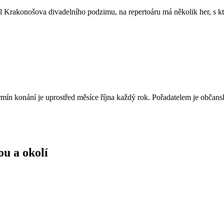
el Krakonošova divadelního podzimu, na repertoáru má několik her, s kte
mín konání je uprostřed měsíce října každý rok. Pořadatelem je občans
u a okolí