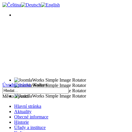
Úvodní stránka
Kultura
Město Vysoké
Hlavní stránka
Aktuality
Obecné informace
Historie
Úřady a instituce