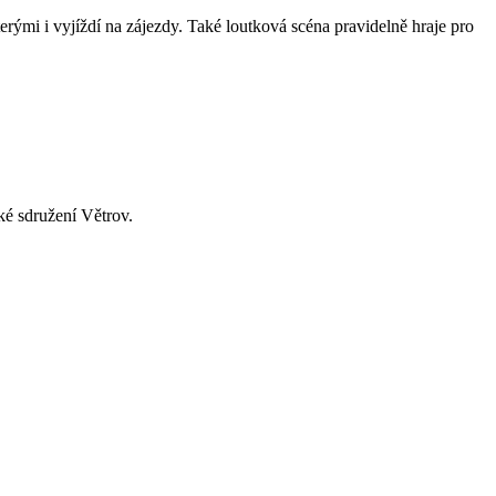
rými i vyjíždí na zájezdy. Také loutková scéna pravidelně hraje pro
ké sdružení Větrov.