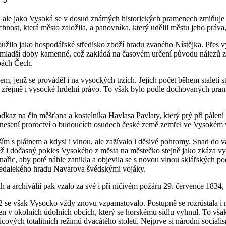
 ale jako Vysoká se v dosud známých historických pramenech zmiňuje te
nost, která město založila, a panovníka, který udělil městu jeho práva,
oužilo jako hospodářské středisko zboží hradu zvaného Nístějka. Přes 
í mladší doby kamenné, což zakládá na časovém určení původu nálezů ze
apách Čech.
 jenž se prováděl i na vysockých trzích. Jejich počet během staletí st
 mělo zřejmě i vysocké hrdelní právo. To však bylo podle dochovaných pr
dkaz na čin měšťana a kostelníka Havlasa Pavlaty, který prý při pálení 
onesení proroctví o budoucích osudech české země zemřel ve Vysokém v
m s plátnem a kdysi i vlnou, ale zažívalo i děsivé pohromy. Snad do v
ěž i dočasný pokles Vysokého z města na městečko stejně jako zkáza vys
klenařic, aby poté náhle zanikla a objevila se s novou vlnou sklářských 
í nedalekého hradu Navarova švédskými vojáky.
a archiválií pak vzalo za své i při ničivém požáru 29. července 1834, 
72 se však Vysocko vždy znovu vzpamatovalo. Postupně se rozrůstala i mě
en v okolních údolních obcích, který se horskému sídlu vyhnul. To vša
vicových totalitních režimů dvacátého století. Nejprve si národní socia