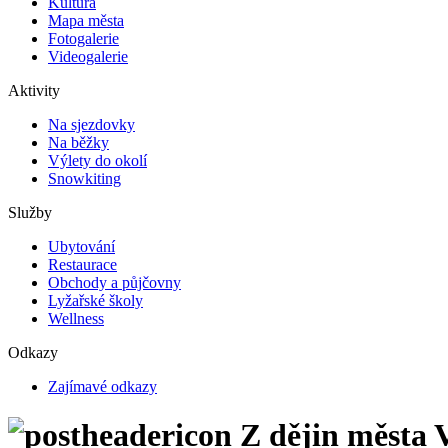
Kultura
Mapa města
Fotogalerie
Videogalerie
Aktivity
Na sjezdovky
Na běžky
Výlety do okolí
Snowkiting
Služby
Ubytování
Restaurace
Obchody a půjčovny
Lyžařské školy
Wellness
Odkazy
Zajímavé odkazy
Z dějin města 