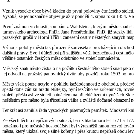
Vznik vysocké obce bývá kladen do první poloviny čtrnáctého století,
Vysoká, se jednoznačně objevuje až v pondělí 4. srpna roku 1354. Vrch
První známou vrchností jsou páni z Waldsteina, kterým město snad sl
turnovského archeologa PhDr. Jana Prostředníka, PhD. již stezky lid
pražských grošů v Horní Tříči i zanesení cest v některých starých m
Výhoda polohy města tak přirozeně souvisela s procházejícím obchodem,
dalšími právy. Svoji důležitost při zajištění větší bezpečnosti cest
většině ostatních českých měst odebráno ve století osmnáctém.
Městský znak město získalo na počátku šestnáctého století snad jako o
jej odvedl na pražský panovnický dvůr, aby později roku 1503 po pr
Město však pouze netylo v poklidu každodennosti z obchodu, předevší
spadá doba zániku hradu Nístějky, nyní ležícího ve zříceninách, rovn
století, přešla asi ve století patnáctém na přilehlé území nynějších S
neštěstím pro město byla třicetiletá válka a zvláště dočasné obsazen
Tenkrát asi zanikla řada vysockých písemných památek. Množství knih 
Ze všech těchto nepříznivých situací, ba i z hladomoru let 1771 a 17
potažmo i pro městské hospodářství byl výraznější ranou rozvoj továr
města, který ukázal svoje silné kořeny i přes krutou nepřízeň obou le