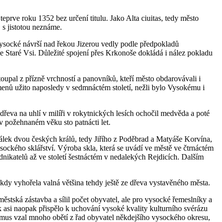
prve roku 1352 bez určení titulu. Jako Alta ciuitas, tedy město
 s jistotou neznáme.
vysocké návrší nad řekou Jizerou vedly podle předpokladů
 Staré Vsi. Důležité spojení přes Krkonoše dokládá i nález pokladu
oupal z přízně vrchností a panovníků, kteří město obdarovávali i
amenů užito naposledy v sedmnáctém století, nežli bylo Vysokému i
dřeva na uhlí v milíři v rokytnických lesích ochočil medvěda a poté
 požehnaném věku sto patnácti let.
álek dvou českých králů, tedy Jiřího z Poděbrad a Matyáše Korvína,
ockého sklářství. Výroba skla, která se uvádí ve městě ve čtrnáctém
podnikatelů až ve století šestnáctém v nedalekých Rejdicích. Dalším
kdy vyhořela valná většina tehdy ještě ze dřeva vystavěného města.
stská zástavba a sílil počet obyvatel, ale pro vysocké řemeslníky a
k asi naopak přispělo k uchování vysoké kvality kulturního svérázu
lismus vzal mnoho obětí z řad obyvatel někdejšího vysockého okresu,