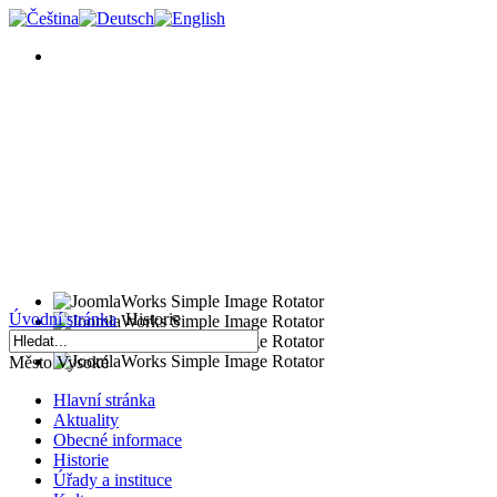
Úvodní stránka
Historie
Město Vysoké
Hlavní stránka
Aktuality
Obecné informace
Historie
Úřady a instituce