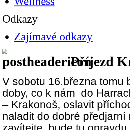
Wellness
Odkazy
Zajímavé odkazy
Příjezd K
V sobotu 16.března tomu b
doby, co k nám do Harrach
– Krakonoš, oslavit příchod
naladit do dobré předjarní
zavítejte, bude tu opravdu